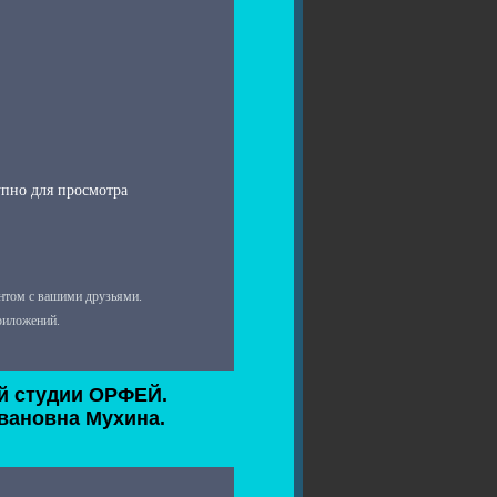
й студии ОРФЕЙ.
вановна Мухина.