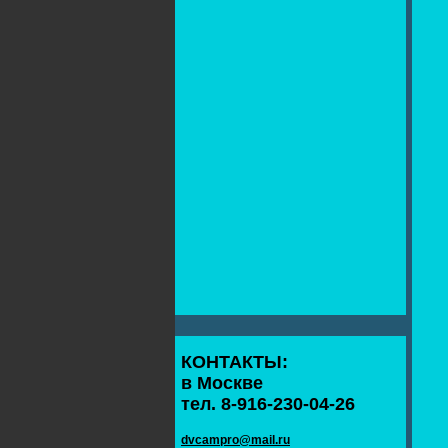
КОНТАКТЫ:
в Москве
тел. 8-916-230-04-26
dvcampro@mail.ru