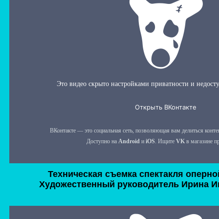
Техническая съемка спектакля оперно
Художественный руководитель
Ирина И