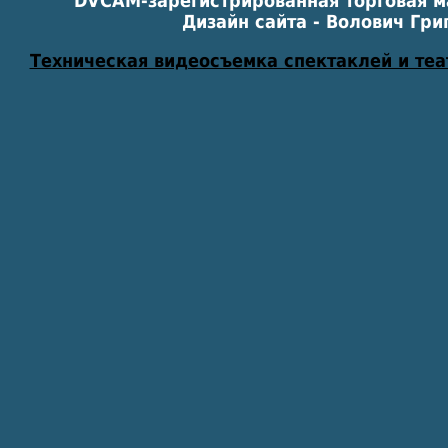
DVCAM-зарегистрированная торговая м
Дизайн сайта - Волович Гри
Техническая видеосъемка спектаклей и те