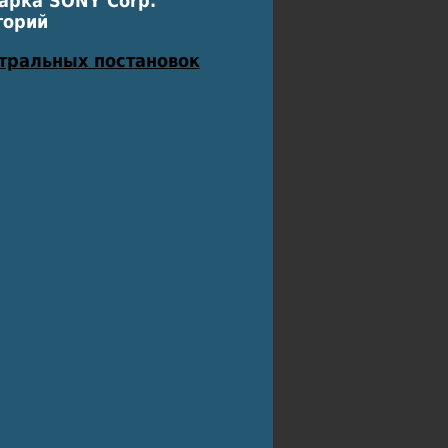
арка SONY Corp.
горий
атральных постановок